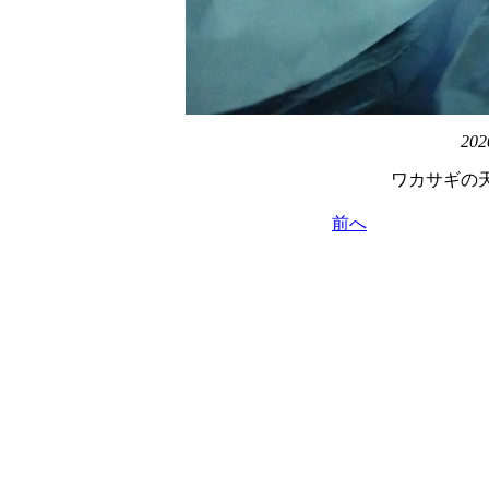
202
ワカサギの
前へ