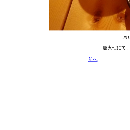
201
唐火七にて
前へ