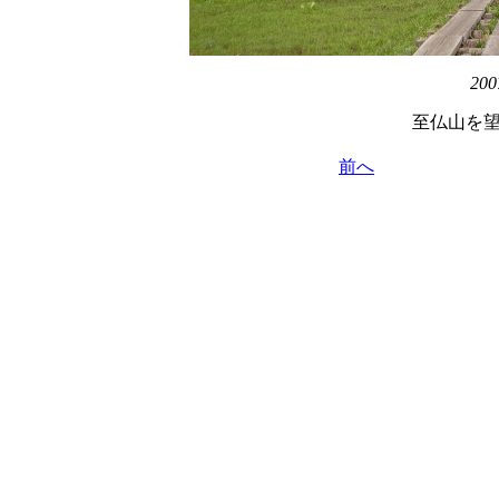
200
至仏山を
前へ